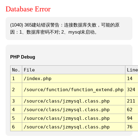
Database Error
(1040) 365建站错误警告：连接数据库失败，可能的原
因：1、数据库密码不对; 2、mysql未启动。
PHP Debug
No.
File
Line
1
/index.php
14
2
/source/function/function_extend.php
324
3
/source/class/jzmysql.class.php
211
4
/source/class/jzmysql.class.php
62
5
/source/class/jzmysql.class.php
94
6
/source/class/jzmysql.class.php
76