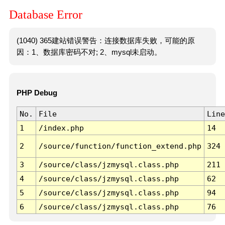
Database Error
(1040) 365建站错误警告：连接数据库失败，可能的原
因：1、数据库密码不对; 2、mysql未启动。
PHP Debug
No.
File
Line
1
/index.php
14
2
/source/function/function_extend.php
324
3
/source/class/jzmysql.class.php
211
4
/source/class/jzmysql.class.php
62
5
/source/class/jzmysql.class.php
94
6
/source/class/jzmysql.class.php
76